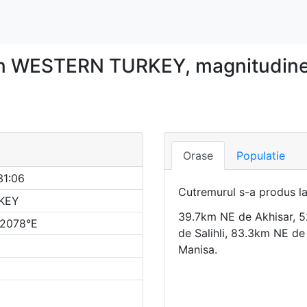
 in WESTERN TURKEY, magnitudine
Orase
Populatie
31:06
Cutremurul s-a produs l
KEY
39.7km NE de Akhisar, 5
.2078°E
de Salihli, 83.3km NE d
Manisa.