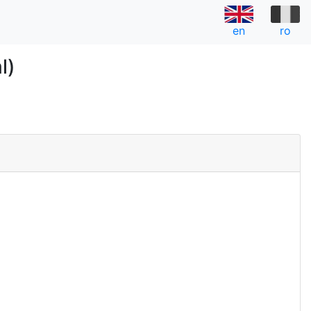
en
ro
l)
a