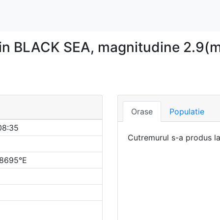
in BLACK SEA, magnitudine 2.9(m
Orase
Populatie
08:35
Cutremurul s-a produs l
.8695°E