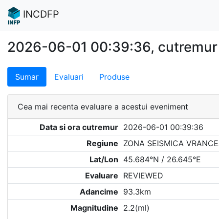
INCDFP
2026-06-01 00:39:36, cutremu
Sumar
Evaluari
Produse
Cea mai recenta evaluare a acestui eveniment
Data si ora cutremur
2026-06-01 00:39:36
Regiune
ZONA SEISMICA VRANCE
Lat/Lon
45.684°N / 26.645°E
Evaluare
REVIEWED
Adancime
93.3km
Magnitudine
2.2(ml)