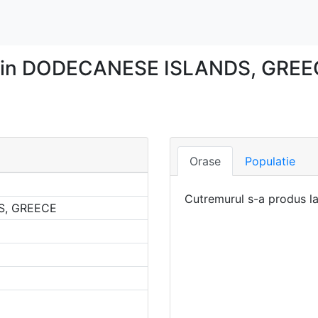
r in DODECANESE ISLANDS, GREEC
Orase
Populatie
Cutremurul s-a produs l
S, GREECE