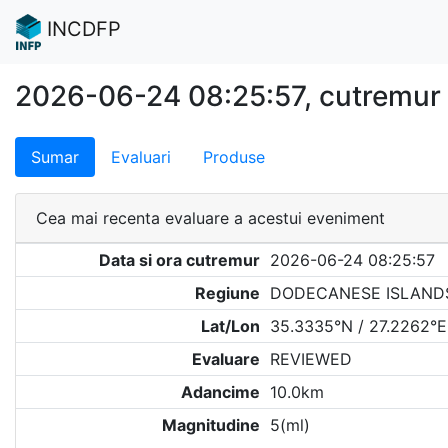
INCDFP
2026-06-24 08:25:57, cutremu
Sumar
Evaluari
Produse
Cea mai recenta evaluare a acestui eveniment
Data si ora cutremur
2026-06-24 08:25:57
Regiune
DODECANESE ISLAND
Lat/Lon
35.3335°N / 27.2262°E
Evaluare
REVIEWED
Adancime
10.0km
Magnitudine
5(ml)