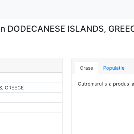
 in DODECANESE ISLANDS, GREECE
Orase
Populatie
Cutremurul s-a produs l
S, GREECE