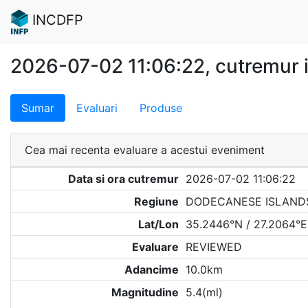
INCDFP
2026-07-02 11:06:22, cutremur
Sumar
Evaluari
Produse
Cea mai recenta evaluare a acestui eveniment
Data si ora cutremur
2026-07-02 11:06:22
Regiune
DODECANESE ISLAND
Lat/Lon
35.2446°N / 27.2064°E
Evaluare
REVIEWED
Adancime
10.0km
Magnitudine
5.4(ml)