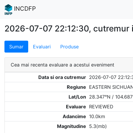
INCDFP
2026-07-07 22:12:30, cutremur
Sumar
Evaluari
Produse
Cea mai recenta evaluare a acestui eveniment
Data si ora cutremur
2026-07-07 22:12:
Regiune
EASTERN SICHUAN
Lat/Lon
28.347°N / 104.68
Evaluare
REVIEWED
Adancime
10.0km
Magnitudine
5.3(mb)