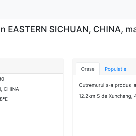
 in EASTERN SICHUAN, CHINA, ma
Orase
Populatie
30
Cutremurul s-a produs l
, CHINA
12.2km S de Xunchang, 4
78°E