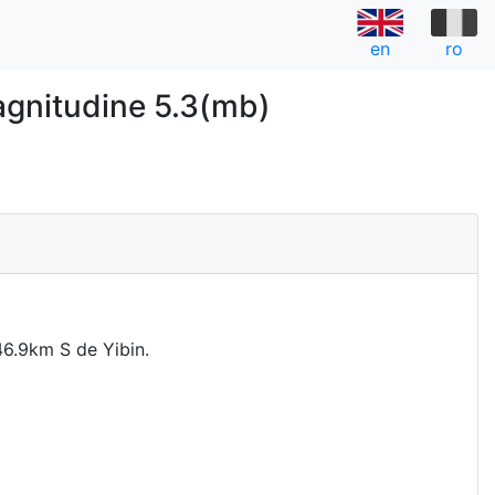
en
ro
gnitudine 5.3(mb)
a
6.9km S de Yibin.