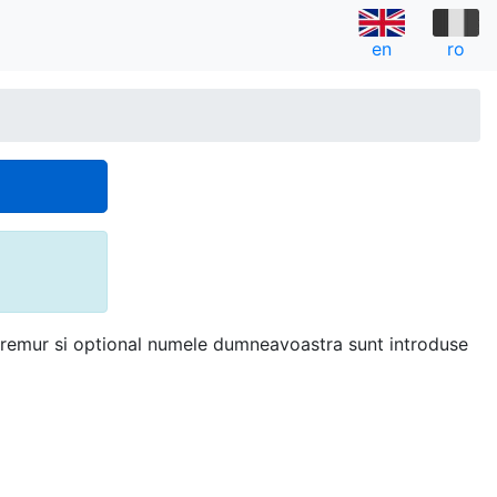
en
ro
utremur si optional numele dumneavoastra sunt introduse